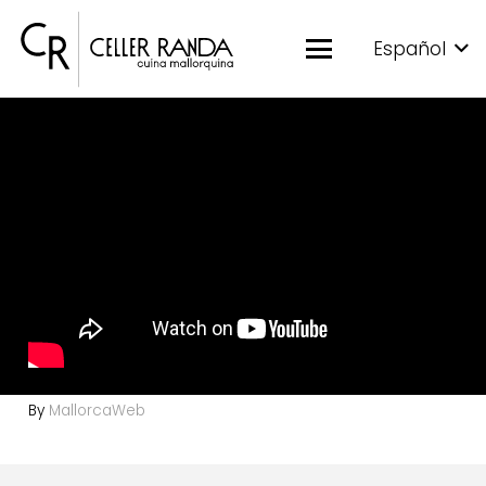
Español
By
MallorcaWeb