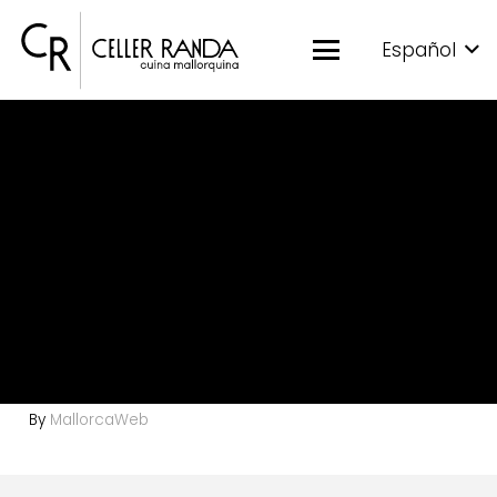
Español
By
MallorcaWeb